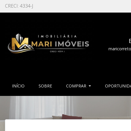
CRECI: 4334-J
maricorret
(CURRENT)
(CURRENT)
INÍCIO
SOBRE
COMPRAR
OPORTUNID