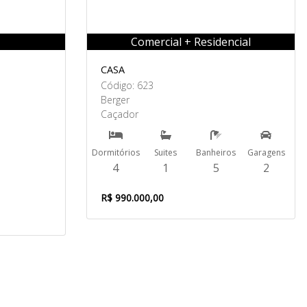
Comercial + Residencial
CASA
Código: 623
Berger
Caçador
Dormitórios
Suites
Banheiros
Garagens
4
1
5
2
R$ 990.000,00