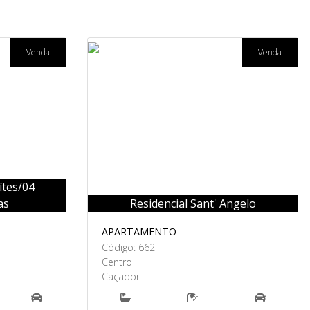
Venda
Venda
ítes/04
as
Residencial Sant' Angelo
APARTAMENTO
Código: 662
Centro
Caçador