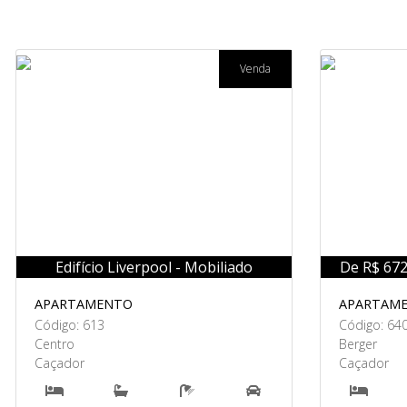
Venda
Edifício Liverpool - Mobiliado
De R$ 672
APARTAMENTO
APARTAM
Código: 613
Código: 64
Centro
Berger
Caçador
Caçador