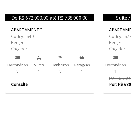
De R$ 672.000,00 até R$ 738.000,00
Suíte 
APARTAMENTO
APARTAM
Código: 640
Código: 67
Berger
Berger
Caçador
Caçador
Dormitórios
Suites
Banheiros
Garagens
Dormitórios
2
1
2
1
1
De: R$ 730
Consulte
Por: R$ 680