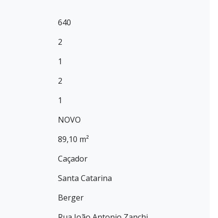
640
2
1
2
1
NOVO
89,10 m²
Caçador
Santa Catarina
Berger
Rua João Antonio Zanchi