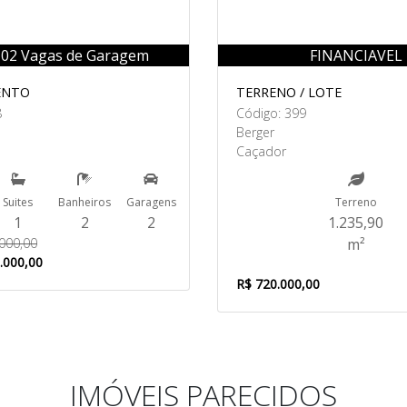
/ 02 Vagas de Garagem
FINANCIAVEL
ENTO
TERRENO / LOTE
8
Código: 399
Berger
Caçador
Suites
Banheiros
Garagens
Terreno
1
2
2
1.235,90
.000,00
m²
.000,00
R$ 720.000,00
IMÓVEIS PARECIDOS