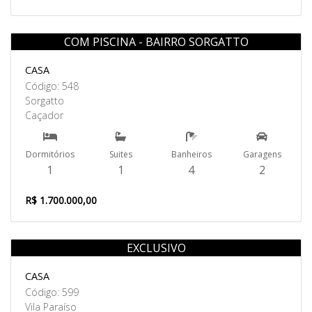
COM PISCINA - BAIRRO SORGATTO
Venda
CASA
Código: 548
Sorgatto
Caçador
Dormitórios
Suites
Banheiros
Garagens
1
1
4
2
R$ 1.700.000,00
EXCLUSIVO
Venda
CASA
Código: 599
Vila Paraíso