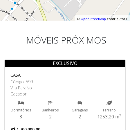
©
OpenStreetMap
contributors.
IMÓVEIS PRÓXIMOS
EXCLUSIVO
Venda
CASA
Código: 599
Vila Paraíso
Caçador
Dormitórios
Banheiros
Garagens
Terreno
3
2
2
1253,20 m²
R$ 1.700.000,00