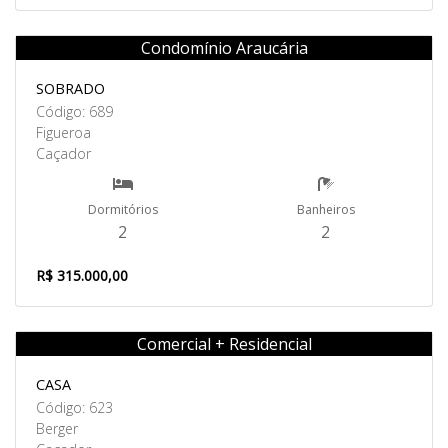
Condomínio Araucária
Venda
SOBRADO
Código: 689
Figueroa
Caçador
Dormitórios
Banheiros
2
2
R$ 315.000,00
Comercial + Residencial
Venda
CASA
Código: 623
Berger