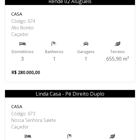
Rende 02 Alugueis
Venda
CASA
Código: 674
Alto Bonito
Caçador
Dormitórios
Banheiros
Garagens
Terreno
3
1
1
655,90 m³
R$ 280.000,00
Linda Casa - Pé Direito Duplo
Venda
CASA
Código: 673
Nossa Senhora Salete
Caçador