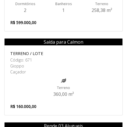
Dormitórios
Banheiros
Terreno
2
1
258,38 m²
R$ 599.000,00
Saída para Calmon
Venda
TERRENO / LOTE
Código: 671
Gioppo
Caçador
Terreno
360,00 m²
R$ 160.000,00
Rende 03 Alugueis