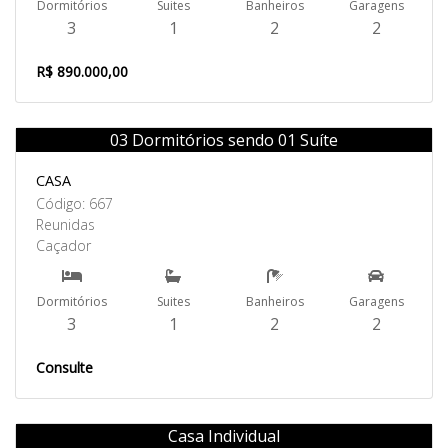
Dormitórios
Suites
Banheiros
Garagens
3
1
2
2
R$ 890.000,00
03 Dormitórios sendo 01 Suíte
Venda
CASA
Código: 667
Reunidas
Caçador
Dormitórios
Suites
Banheiros
Garagens
3
1
2
2
Consulte
Casa Individual
Venda