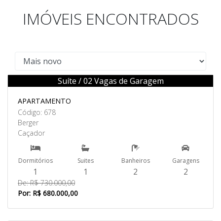
IMÓVEIS ENCONTRADOS
Suíte / 02 Vagas de Garagem
Venda
APARTAMENTO
Código: 678
Berger
Caçador
Dormitórios
Suites
Banheiros
Garagens
1
1
2
2
De: R$ 730.000,00
Por: R$ 680.000,00