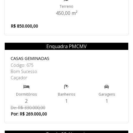
Terreno
450,00 m²
R$ 850.000,00
Enquadra PMCMV
Venda
CASAS GEMINADAS
Código: 675
Bom Sucesso
Caçador
Dormitórios
Banheiros
Garagens
2
1
1
De: R$ 330.000,00
Por: R$ 269.000,00