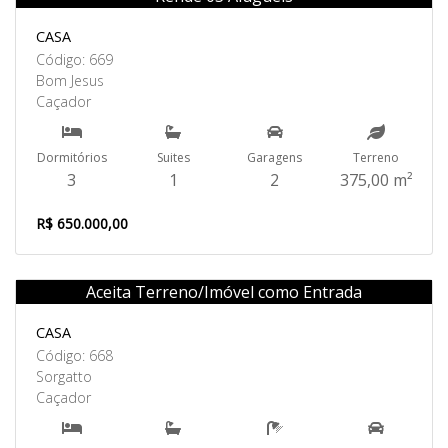
Venda
CASA
Código: 669
Bom Jesus
Caçador
Dormitórios
Suites
Garagens
Terreno
3
1
2
375,00 m²
R$ 650.000,00
Aceita Terreno/Imóvel como Entrada
Venda
CASA
Código: 668
Sorgatto
Caçador