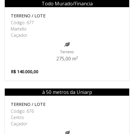
Todo Murado/Financia
Venda
TERRENO / LOTE
Código: 677
Martello
Caçador
Terreno
275,00 m²
R$ 140.000,00
à 50 metros da Uniarp
Venda
TERRENO / LOTE
Código: 676
Centro
Caçador