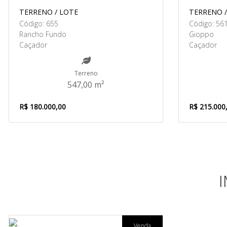
TERRENO / LOTE
TERRENO /
Código: 655
Código: 56
Rancho Fundo
Gioppo
Caçador
Caçador
Terreno
547,00 m²
R$ 180.000,00
R$ 215.000
Venda