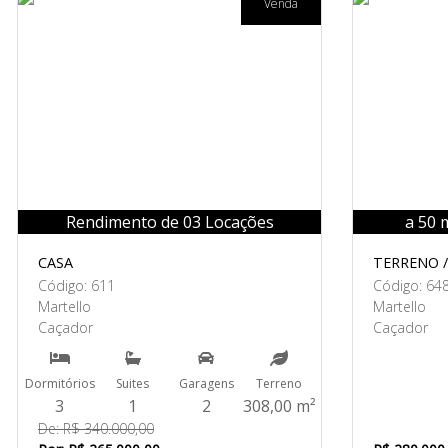
Venda
Rendimento de 03 Locações
a 50 
CASA
TERRENO /
Código: 611
Código: 64
Martello
Martello
Caçador
Caçador
Dormitórios
Suites
Garagens
Terreno
3
1
2
308,00 m²
De: R$ 340.000,00