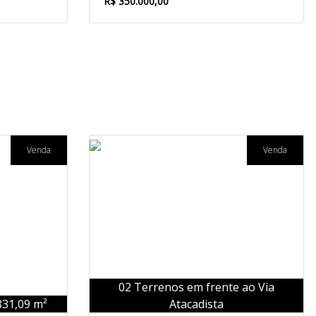
R$ 350.000,00
Venda
Venda
02 Terrenos em frente ao Via
31,09 m²
Atacadista