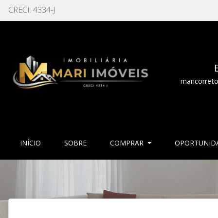
CRECI: 4334-J
maricorret
(CURRENT)
(CURRENT)
INÍCIO
SOBRE
COMPRAR
OPORTUNID