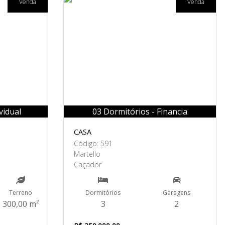
Venda
Venda
vidual
03 Dormitórios - Financia
CASA
Código: 591
Martello
Caçador
Terreno
Dormitórios
Garagens
300,00 m²
3
2