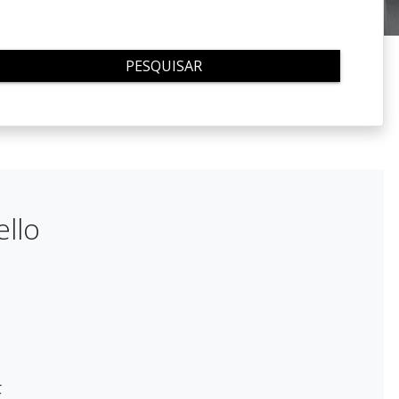
PESQUISAR
ello
E