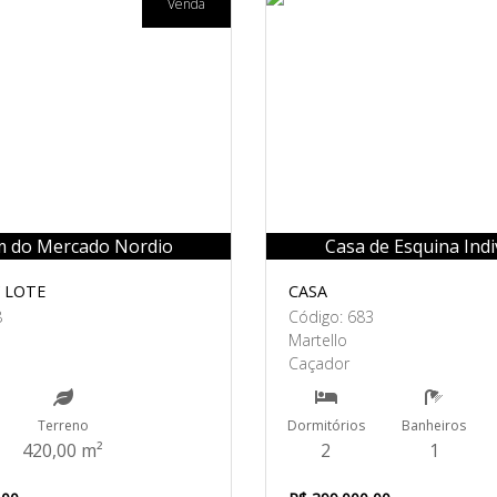
Venda
m do Mercado Nordio
Casa de Esquina Indi
 LOTE
CASA
8
Código: 683
Martello
Caçador
Terreno
Dormitórios
Banheiros
420,00 m²
2
1