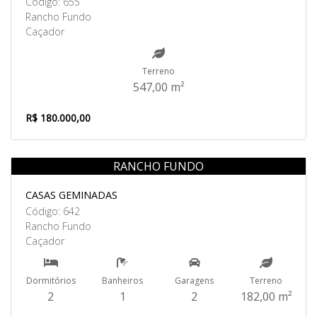
Código: 655
Rancho Fundo
Caçador
Terreno
547,00 m²
R$ 180.000,00
RANCHO FUNDO
Venda
CASAS GEMINADAS
Código: 642
Rancho Fundo
Caçador
Dormitórios
Banheiros
Garagens
Terreno
2
1
2
182,00 m²