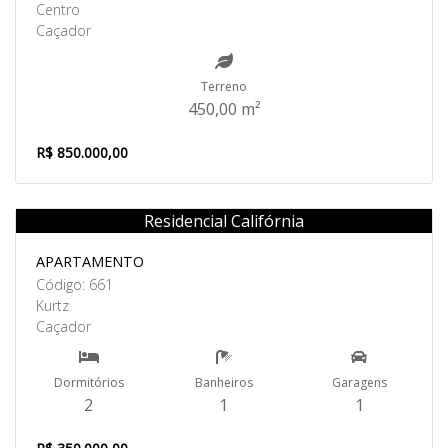
Centro
Caçador
Terreno
450,00 m²
R$ 850.000,00
Residencial Califórnia
Venda
APARTAMENTO
Código: 661
Kurtz
Caçador
Dormitórios
Banheiros
Garagens
2
1
1